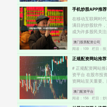
手机炒股APP推
在移动互联网时代
满目的炒股软件，
成为许多股民关注的
澳门股票配资公司
阅读：
109
栏目：
按
正规配资网站推荐
# 正规配资网站
资平台 在股市投
资网站至关重要。随
澳门配资平台
阅读：
156
栏目：
炒