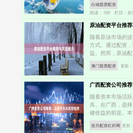
白城股票配资
阅读：
100
栏目：
炒
原油配资平台推荐
随着原油市场的波
方式。通过配资，
益。然而，原油配资
澳门股票配资
更新：2
广西配资公司推荐
随着资本市场活跃
具。在广西，选择
健收益的前提。本文
按月配资杠杆网
更新：2