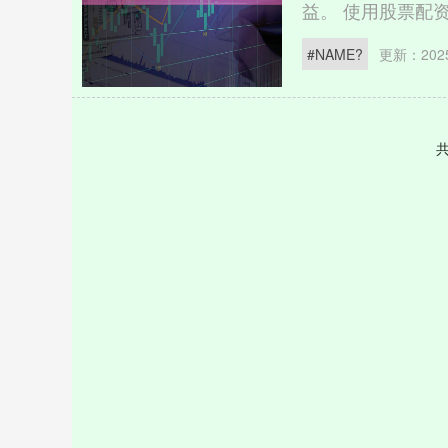
益。 使用股票配资Ap
更新：2025
#NAME?
共